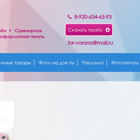
8-920-634-65-93
Скачать прайс
айн
Сувенирная
оформатная печать
for-vorona@mail.ru
ичные товары
Фото на док-ты
Реклама
Фотопечать