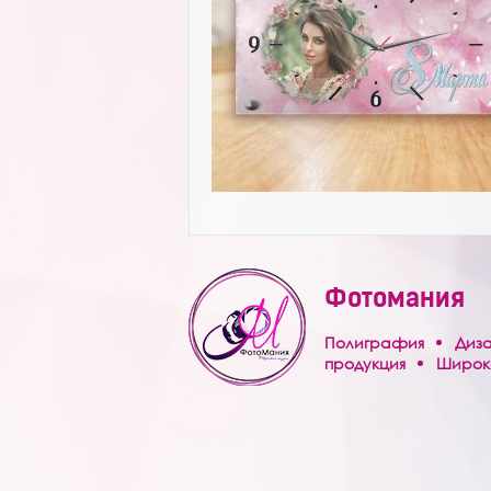
Услуги
Контакты
Фотомания
Полиграфия
Диз
продукция
Широк