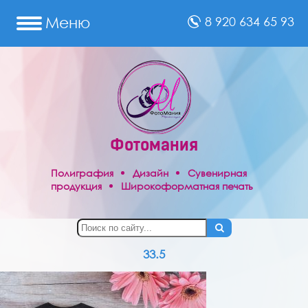
Меню
8 920 634 65 93
Сувениры
Полиграфия
Фотомания
Праздничные
товары
Полиграфия
Дизайн
Сувенирная
продукция
Широкоформатная печать
Фото
на
док-
ты
Реклама
33.5
Отзывы
Фотопечать