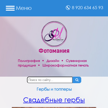
Меню
8 920 634 65 93
Сувениры
Полиграфия
Фотомания
Праздничные
товары
Полиграфия
Дизайн
Сувенирная
продукция
Широкоформатная печать
Фото
на
док-
ты
Реклама
Гербы и топперы
Отзывы
Свадебные гербы
Фотопечать