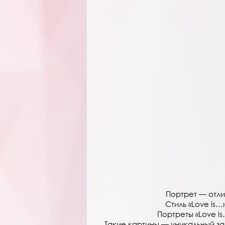
Услуги
Контакты
Портрет — отли
Стиль «Love is
Портреты «Love 
Такие картины — уникальный з