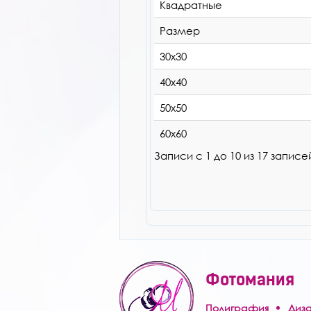
Квадратные
Размер
30х30
40х40
50х50
60х60
Записи с 1 до 10 из 17 записе
Фотомания
Полиграфия
Диз