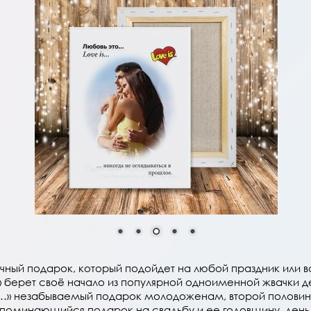
чный подарок, который подойдет на любой праздник или 
…» берет своё начало из популярной одноименной жвачки де
is…» незабываемый подарок молодоженам, второй половин
апоминающийся подарок на свадьбу и ее годовщину, день 