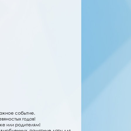
важное событие.
вяностых годов!
ке или родителям!
влюбленных, памятные даты для