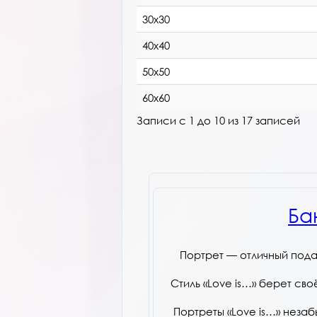
30х30
40х40
50х50
60х60
Записи с 1 до 10 из 17 записей
Ба
Портрет — отличный пода
Стиль «Love is…» берет св
Портреты «Love is…» нез