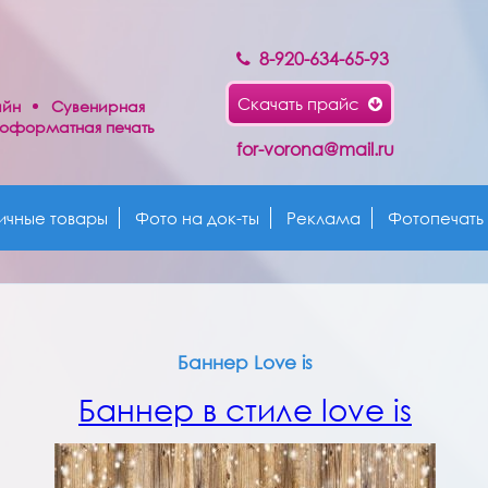
8-920-634-65-93
Скачать прайс
айн
Сувенирная
оформатная печать
for-vorona@mail.ru
ичные товары
Фото на док-ты
Реклама
Фотопечать
Баннер Love is
Баннер в стиле love is