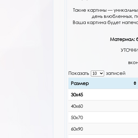
Такие картины — уникальн
день влюбленных, п
Ваша картина будет напеча
Материал:
б
УТОЧНИ
вко
Показать
записей
Размер
30х45
40х60
50х70
60х90