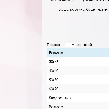
Ваша картина будет напеча
Показать
записей
Размер
30х45
40х60
50х70
60х90
Квадратные
Размер