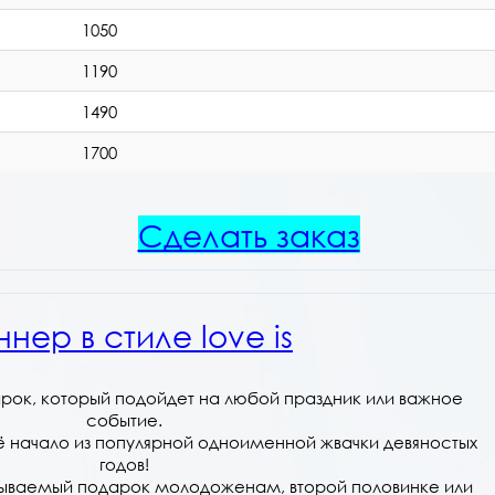
1050
1190
1490
1700
Сделать заказ
ннер в стиле love is
рок, который подойдет на любой праздник или важное
событие.
оё начало из популярной одноименной жвачки девяностых
годов!
абываемый подарок молодоженам, второй половинке или