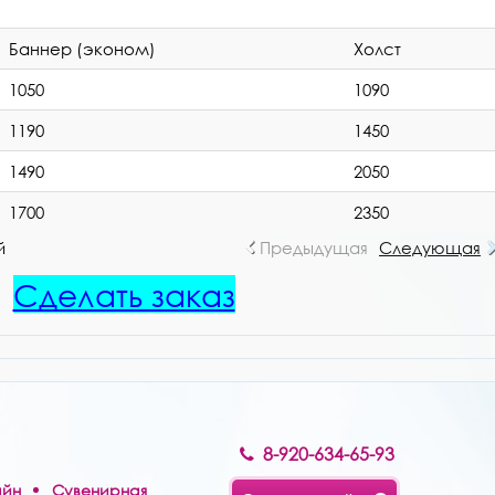
Баннер (эконом)
Холст
1050
1090
1190
1450
1490
2050
1700
2350
й
Предыдущая
Следующая
Сделать заказ
8-920-634-65-93
айн
Сувенирная