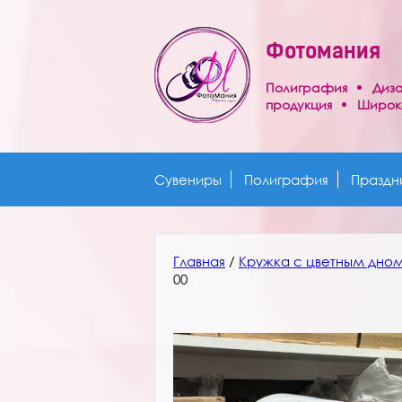
Фотомания
Полиграфия
Диз
продукция
Широк
Сувениры
Полиграфия
Сувениры
Полиграфия
Праздн
Праздничные
товары
Фото
Главная
/
Кружка с цветным дно
на
00
док-
ты
Реклама
Отзывы
Фотопечать