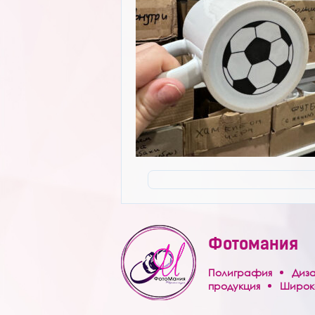
Услуги
Контакты
Фотомания
Полиграфия
Диз
продукция
Широк