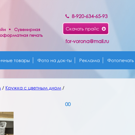
8-920-634-65-93
Скачать прайс
айн
Сувенирная
оформатная печать
for-vorona@mail.ru
ичные товары
Фото на док-ты
Реклама
Фотопечать
м
/
Кружка с цветным дном
/
00