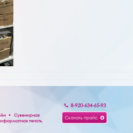
8-920-634-65-93
айн
Сувенирная
Скачать прайс
оформатная печать