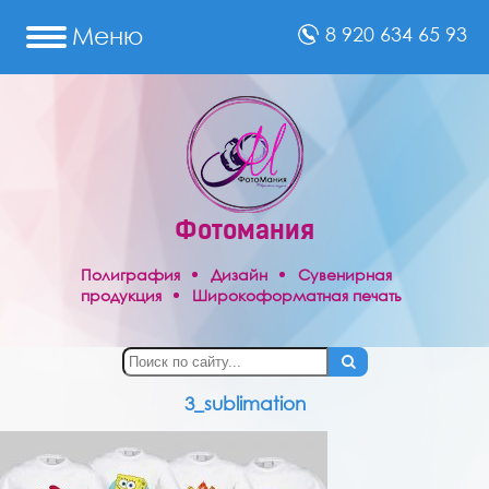
Меню
8 920 634 65 93
Сувениры
Полиграфия
Фотомания
Праздничные
товары
Полиграфия
Дизайн
Сувенирная
продукция
Широкоформатная печать
Фото
на
док-
ты
Реклама
3_sublimation
Отзывы
Фотопечать