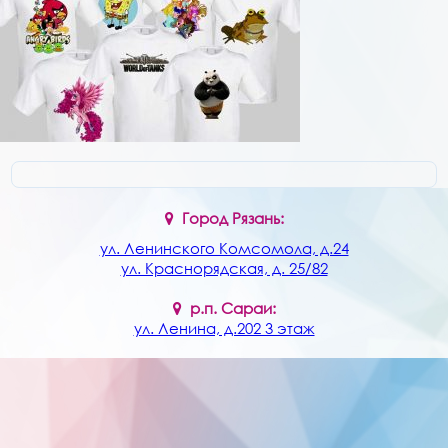
Услуги
Контакты
Город Рязань:
ул. Ленинского Комсомола, д.24
ул. Краснорядская, д. 25/82
р.п. Сараи:
ул. Ленина, д.202 3 этаж