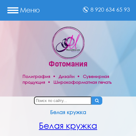
Меню
8 920 634 65 93
Сувениры
Полиграфия
Фотомания
Праздничные
товары
Полиграфия
Дизайн
Сувенирная
продукция
Широкоформатная печать
Фото
на
док-
ты
Реклама
Белая кружка
Отзывы
Белая кружка
Фотопечать