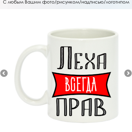
Услуги
С любым Вашим фото/рисунком/надписью/логотипом
Контакты