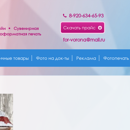
8-920-634-65-93
Скачать прайс
айн
Сувенирная
оформатная печать
for-vorona@mail.ru
ичные товары
Фото на док-ты
Реклама
Фотопечать