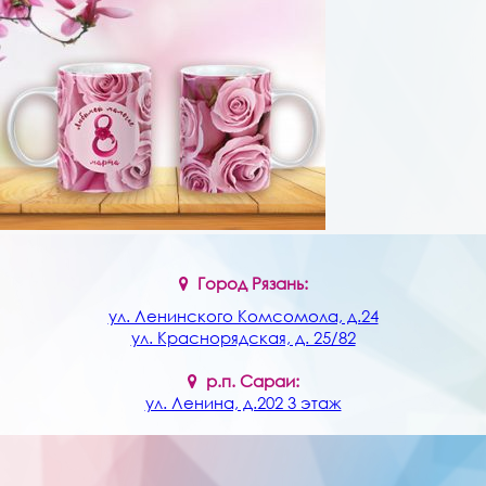
Услуги
Контакты
Город Рязань:
ул. Ленинского Комсомола, д.24
ул. Краснорядская, д. 25/82
р.п. Сараи:
ул. Ленина, д.202 3 этаж